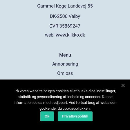
web:
www.klikko.dk
Menu
Annonsering
Om oss
Cookies
På vores website bruges cookies til at huske dine indstillinger,
Kontakta oss
statistik og personalisering af indhold og annoncer. Denne
Sitemap
information deles med tredjepart. Ved fortsat brug af websiden
godkender du cookiepolitikken.
Ok
Privatlivspolitik