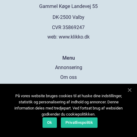
web:
www.klikko.dk
Menu
Annonsering
Om oss
Cookies
På vores website bruges cookies til at huske dine indstillinger,
Kontakta oss
statistik og personalisering af indhold og annoncer. Denne
Sitemap
information deles med tredjepart. Ved fortsat brug af websiden
godkender du cookiepolitikken.
Ok
Privatlivspolitik