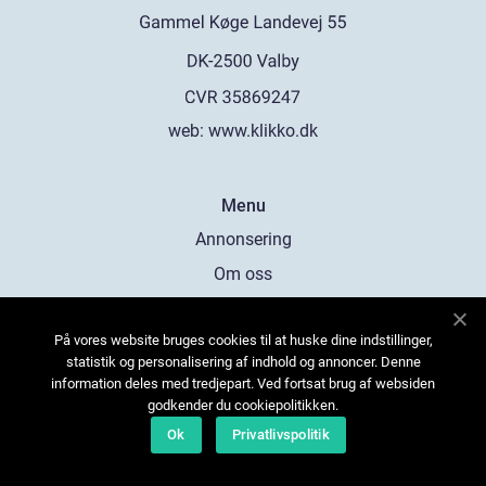
web:
www.klikko.dk
Menu
Annonsering
Om oss
Cookies
På vores website bruges cookies til at huske dine indstillinger,
Kontakta oss
statistik og personalisering af indhold og annoncer. Denne
Sitemap
information deles med tredjepart. Ved fortsat brug af websiden
godkender du cookiepolitikken.
Ok
Privatlivspolitik