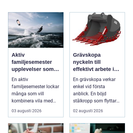
Aktiv
Grävskopa
familjesemester
nyckeln till
upplevelser som
effektivt arbete i
alla i familjen
mark och material
En aktiv
En grävskopa verkar
minns
familjesemester lockar
enkel vid första
många som vill
anblick. En böjd
kombinera vila med
stålkropp som flyttar
rörelse, gemenskap
jord, sten eller
03 augusti 2026
02 augusti 2026
och naturupplev...
schaktm...