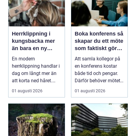
Herrklippning i
Boka konferens så
kungsbacka mer
skapar du ett möte
än bara en ny
som faktiskt gör
frisyr
skillnad
En modern
Att samla kollegor på
herrklippning handlar i
en konferens kostar
dag om långt mer än
både tid och pengar.
att korta ned håret.
Därför behöver mötet
Många män vill ha en
ge verkligt värd...
01 augusti 2026
01 augusti 2026
stil...