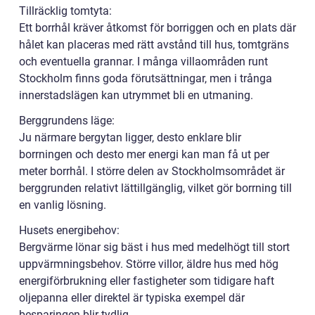
Tillräcklig tomtyta:
Ett borrhål kräver åtkomst för borriggen och en plats där
hålet kan placeras med rätt avstånd till hus, tomtgräns
och eventuella grannar. I många villaområden runt
Stockholm finns goda förutsättningar, men i trånga
innerstadslägen kan utrymmet bli en utmaning.
Berggrundens läge:
Ju närmare bergytan ligger, desto enklare blir
borrningen och desto mer energi kan man få ut per
meter borrhål. I större delen av Stockholmsområdet är
berggrunden relativt lättillgänglig, vilket gör borrning till
en vanlig lösning.
Husets energibehov:
Bergvärme lönar sig bäst i hus med medelhögt till stort
uppvärmningsbehov. Större villor, äldre hus med hög
energiförbrukning eller fastigheter som tidigare haft
oljepanna eller direktel är typiska exempel där
besparingen blir tydlig.