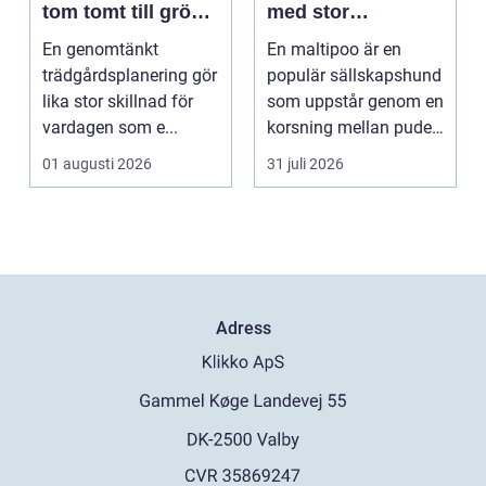
tom tomt till grön
med stor
oas
personlighet
En genomtänkt
En maltipoo är en
trädgårdsplanering gör
populär sällskapshund
lika stor skillnad för
som uppstår genom en
vardagen som e...
korsning mellan pudel
och malteser. Kom...
01 augusti 2026
31 juli 2026
Adress