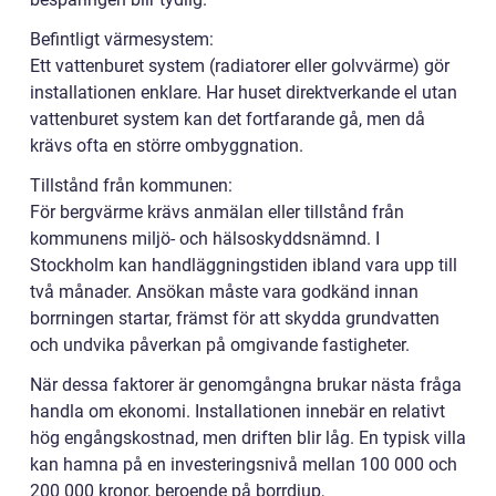
Befintligt värmesystem:
Ett vattenburet system (radiatorer eller golvvärme) gör
installationen enklare. Har huset direktverkande el utan
vattenburet system kan det fortfarande gå, men då
krävs ofta en större ombyggnation.
Tillstånd från kommunen:
För bergvärme krävs anmälan eller tillstånd från
kommunens miljö- och hälsoskyddsnämnd. I
Stockholm kan handläggningstiden ibland vara upp till
två månader. Ansökan måste vara godkänd innan
borrningen startar, främst för att skydda grundvatten
och undvika påverkan på omgivande fastigheter.
När dessa faktorer är genomgångna brukar nästa fråga
handla om ekonomi. Installationen innebär en relativt
hög engångskostnad, men driften blir låg. En typisk villa
kan hamna på en investeringsnivå mellan 100 000 och
200 000 kronor, beroende på borrdjup,