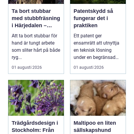
Ta bort stubbar
Patentskydd så
med stubbfräsning
fungerar det i
i Härjedalen –
praktiken
skonsamt och
Att ta bort stubbar för
Ett patent ger
effektivt
hand är tungt arbete
ensamrätt att utnyttja
som sliter hårt på både
en teknisk lösning
ryg...
under en begränsad
tid, oftast 20 år. Rätt ...
01 augusti 2026
01 augusti 2026
Trädgårdsdesign i
Maltipoo en liten
Stockholm: Från
sällskapshund