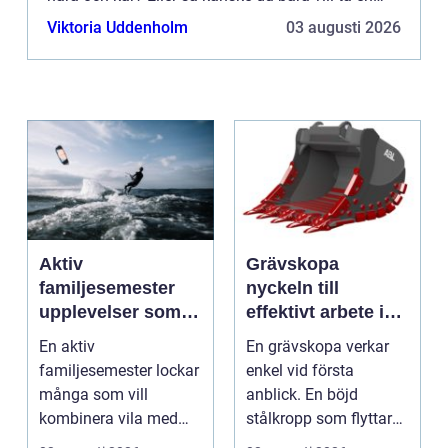
härlig vistelse hemifrån med din käresta. Det kan
Viktoria Uddenholm
03 augusti 2026
ock...
Aktiv
Grävskopa
familjesemester
nyckeln till
upplevelser som
effektivt arbete i
alla i familjen
mark och material
En aktiv
En grävskopa verkar
minns
familjesemester lockar
enkel vid första
många som vill
anblick. En böjd
kombinera vila med
stålkropp som flyttar
rörelse, gemenskap
jord, sten eller