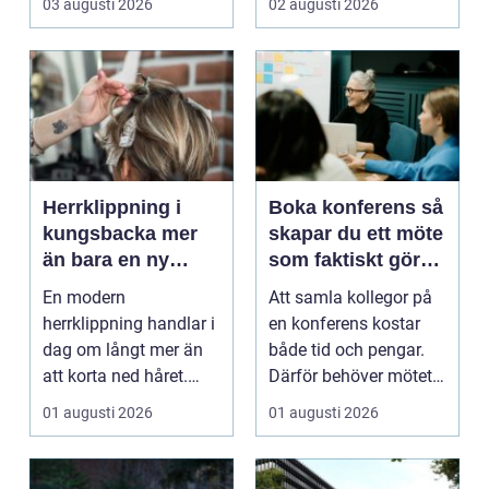
03 augusti 2026
02 augusti 2026
och naturupplev...
schaktm...
Herrklippning i
Boka konferens så
kungsbacka mer
skapar du ett möte
än bara en ny
som faktiskt gör
frisyr
skillnad
En modern
Att samla kollegor på
herrklippning handlar i
en konferens kostar
dag om långt mer än
både tid och pengar.
att korta ned håret.
Därför behöver mötet
Många män vill ha en
ge verkligt värd...
01 augusti 2026
01 augusti 2026
stil...