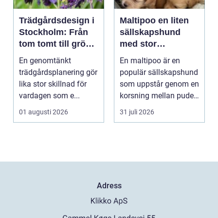
Trädgårdsdesign i
Maltipoo en liten
Stockholm: Från
sällskapshund
tom tomt till grön
med stor
oas
personlighet
En genomtänkt
En maltipoo är en
trädgårdsplanering gör
populär sällskapshund
lika stor skillnad för
som uppstår genom en
vardagen som e...
korsning mellan pudel
och malteser. Kom...
01 augusti 2026
31 juli 2026
Adress