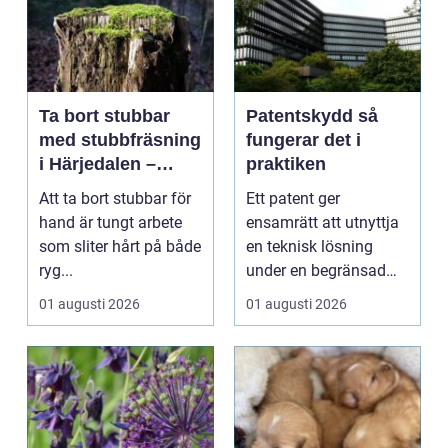
Ta bort stubbar
Patentskydd så
med stubbfräsning
fungerar det i
i Härjedalen –
praktiken
skonsamt och
Att ta bort stubbar för
Ett patent ger
effektivt
hand är tungt arbete
ensamrätt att utnyttja
som sliter hårt på både
en teknisk lösning
ryg...
under en begränsad
tid, oftast 20 år. Rätt ...
01 augusti 2026
01 augusti 2026