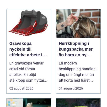
Grävskopa
Herrklippning i
nyckeln till
kungsbacka mer
effektivt arbete i
än bara en ny
mark och material
frisyr
En grävskopa verkar
En modern
enkel vid första
herrklippning handlar i
anblick. En böjd
dag om långt mer än
stålkropp som flyttar
att korta ned håret.
jord, sten eller
Många män vill ha en
02 augusti 2026
01 augusti 2026
schaktm...
stil...