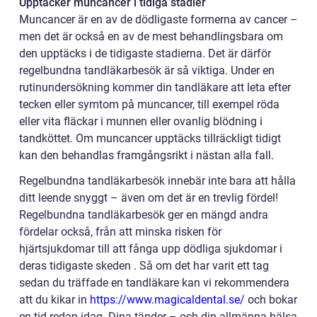
Upptäcker muncancer i tidiga stadier
Muncancer är en av de dödligaste formerna av cancer –
men det är också en av de mest behandlingsbara om
den upptäcks i de tidigaste stadierna. Det är därför
regelbundna tandläkarbesök är så viktiga. Under en
rutinundersökning kommer din tandläkare att leta efter
tecken eller symtom på muncancer, till exempel röda
eller vita fläckar i munnen eller ovanlig blödning i
tandköttet. Om muncancer upptäcks tillräckligt tidigt
kan den behandlas framgångsrikt i nästan alla fall.
Regelbundna tandläkarbesök innebär inte bara att hålla
ditt leende snyggt – även om det är en trevlig fördel!
Regelbundna tandläkarbesök ger en mängd andra
fördelar också, från att minska risken för
hjärtsjukdomar till att fånga upp dödliga sjukdomar i
deras tidigaste skeden . Så om det har varit ett tag
sedan du träffade en tandläkare kan vi rekommendera
att du kikar in
https://www.magicaldental.se/
och bokar
en tid redan idag. Dina tänder – och din allmänna hälsa