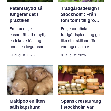
Patentskydd så
Trädgårdsdesign i
fungerar det i
Stockholm: Från
praktiken
tom tomt till grön
oas
Ett patent ger
En genomtänkt
ensamrätt att utnyttja
trädgårdsplanering gör
en teknisk lösning
lika stor skillnad för
under en begränsad
vardagen som e...
tid, oftast 20 år. Rätt ...
01 augusti 2026
01 augusti 2026
Maltipoo en liten
Spansk restaurang
sällskapshund
i stockholm var