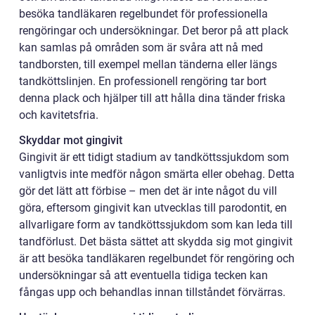
besöka tandläkaren regelbundet för professionella
rengöringar och undersökningar. Det beror på att plack
kan samlas på områden som är svåra att nå med
tandborsten, till exempel mellan tänderna eller längs
tandköttslinjen. En professionell rengöring tar bort
denna plack och hjälper till att hålla dina tänder friska
och kavitetsfria.
Skyddar mot gingivit
Gingivit är ett tidigt stadium av tandköttssjukdom som
vanligtvis inte medför någon smärta eller obehag. Detta
gör det lätt att förbise – men det är inte något du vill
göra, eftersom gingivit kan utvecklas till parodontit, en
allvarligare form av tandköttssjukdom som kan leda till
tandförlust. Det bästa sättet att skydda sig mot gingivit
är att besöka tandläkaren regelbundet för rengöring och
undersökningar så att eventuella tidiga tecken kan
fångas upp och behandlas innan tillståndet förvärras.