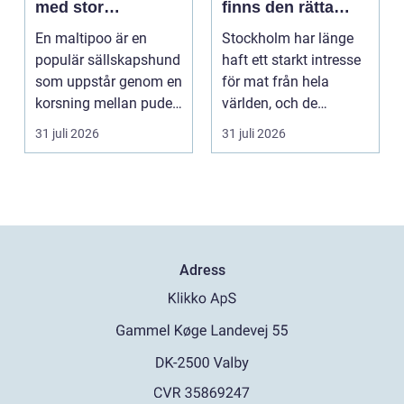
med stor
finns den rätta
personlighet
smaken av
En maltipoo är en
Stockholm har länge
spanien?
populär sällskapshund
haft ett starkt intresse
som uppstår genom en
för mat från hela
korsning mellan pudel
världen, och de
och malteser. Kom...
senaste åren har
31 juli 2026
31 juli 2026
suge...
Adress