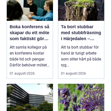
Boka konferens så
Ta bort stubbar
skapar du ett möte
med stubbfräsning
som faktiskt gör
i Härjedalen –
skillnad
skonsamt och
Att samla kollegor på
Att ta bort stubbar för
effektivt
en konferens kostar
hand är tungt arbete
både tid och pengar.
som sliter hårt på både
Därför behöver mötet
ryg...
ge verkligt värd...
01 augusti 2026
01 augusti 2026