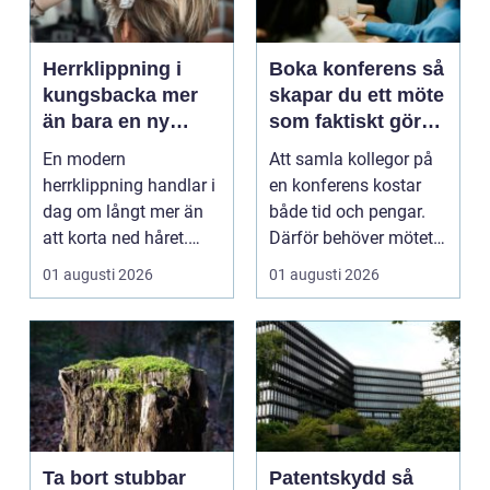
Herrklippning i
Boka konferens så
kungsbacka mer
skapar du ett möte
än bara en ny
som faktiskt gör
frisyr
skillnad
En modern
Att samla kollegor på
herrklippning handlar i
en konferens kostar
dag om långt mer än
både tid och pengar.
att korta ned håret.
Därför behöver mötet
Många män vill ha en
ge verkligt värd...
01 augusti 2026
01 augusti 2026
stil...
Ta bort stubbar
Patentskydd så