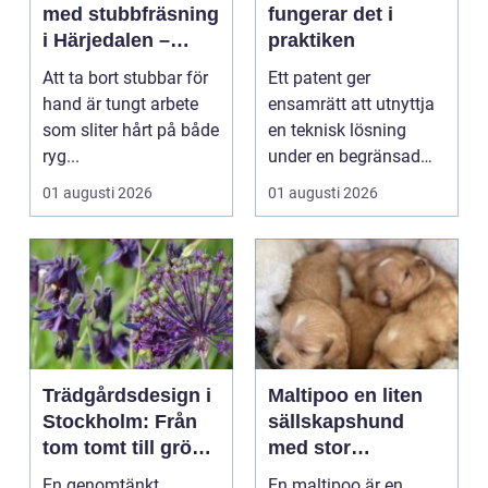
med stubbfräsning
fungerar det i
i Härjedalen –
praktiken
skonsamt och
Att ta bort stubbar för
Ett patent ger
effektivt
hand är tungt arbete
ensamrätt att utnyttja
som sliter hårt på både
en teknisk lösning
ryg...
under en begränsad
tid, oftast 20 år. Rätt ...
01 augusti 2026
01 augusti 2026
Trädgårdsdesign i
Maltipoo en liten
Stockholm: Från
sällskapshund
tom tomt till grön
med stor
oas
personlighet
En genomtänkt
En maltipoo är en