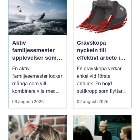
Aktiv
Grävskopa
familjesemester
nyckeln till
upplevelser som
effektivt arbete i
alla i familjen
mark och material
En aktiv
En grävskopa verkar
minns
familjesemester lockar
enkel vid första
många som vill
anblick. En böjd
kombinera vila med
stålkropp som flyttar
rörelse, gemenskap
jord, sten eller
03 augusti 2026
02 augusti 2026
och naturupplev...
schaktm...