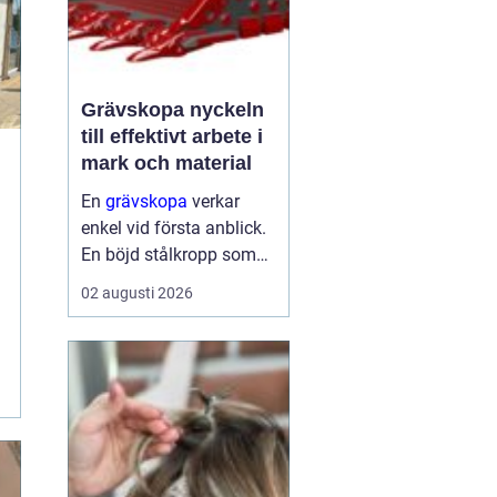
Grävskopa nyckeln
till effektivt arbete i
mark och material
En
grävskopa
verkar
enkel vid första anblick.
En böjd stålkropp som
flyttar jord, sten eller
02 augusti 2026
schaktmassor från en
plats till en annan. Men
bakom formen finns
noggrann
ingenjörskonst, slitstarka
materi...