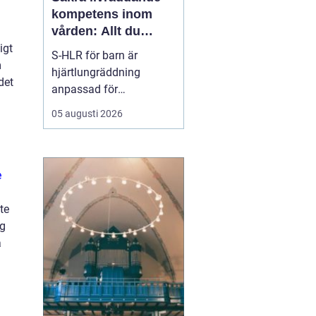
kompetens inom
vården: Allt du
behöver veta om S-
igt
S-HLR för barn är
HLR för barn
m
hjärtlungräddning
det
anpassad för
sjukvårdsmiljö där fokus
05 augusti 2026
ligger på att rädda de
allra minsta patienterna.
På vårdutbildningar och
inom hälso- och
e
sjukvården s...
te
ag
a