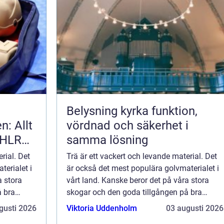
Belysning kyrka funktion,
: Allt
vördnad och säkerhet i
-HLR
samma lösning
rial. Det
Trä är ett vackert och levande material. Det
terialet i
är också det mest populära golvmaterialet i
a stora
vårt land. Kanske beror det på våra stora
å bra
skogar och den goda tillgången på bra
virke? Men trä ä...
gusti 2026
Viktoria Uddenholm
03 augusti 2026