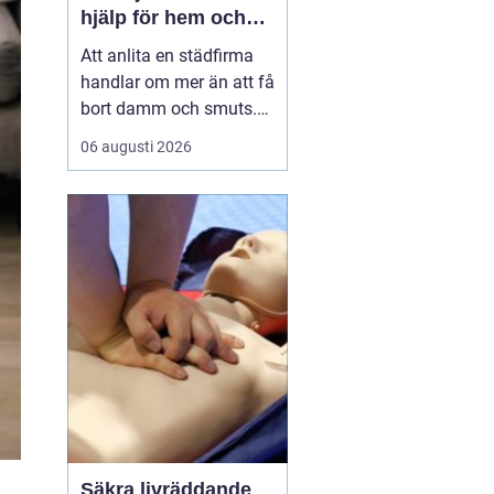
hjälp för hem och
företag
Att anlita en städfirma
handlar om mer än att få
bort damm och smuts.
För många i Vimmerby
06 augusti 2026
är professionell städning
nyckeln till en lugnare
vardag, ett mer
välkomnande hem och
en arbetsplats där både
personal och kunder
trivs. Med rätt partner får
d...
Säkra livräddande