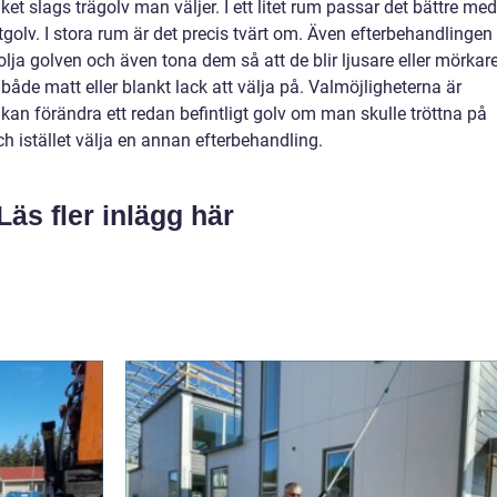
et slags trägolv man väljer. I ett litet rum passar det bättre med
tgolv. I stora rum är det precis tvärt om. Även efterbehandlingen
ja golven och även tona dem så att de blir ljusare eller mörkare
 både matt eller blankt lack att välja på. Valmöjligheterna är
an förändra ett redan befintligt golv om man skulle tröttna på
ch istället välja en annan efterbehandling.
Läs fler inlägg här