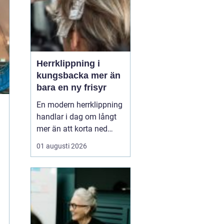
Herrklippning i
kungsbacka mer än
bara en ny frisyr
En modern herrklippning
handlar i dag om långt
mer än att korta ned
håret. Många män vill ha
01 augusti 2026
en stil som både
fungerar på jobbet, på
gymmet och till fest,
utan att behöva lägga
för mycket tid framför
spegeln varje morgon.