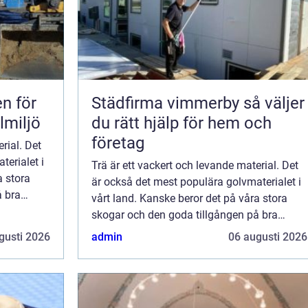
Städfirma vimmerby så väljer
lmiljö
du rätt hjälp för hem och
företag
rial. Det
terialet i
Trä är ett vackert och levande material. Det
a stora
är också det mest populära golvmaterialet i
å bra
vårt land. Kanske beror det på våra stora
skogar och den goda tillgången på bra
virke? Men trä ä...
gusti 2026
admin
06 augusti 2026