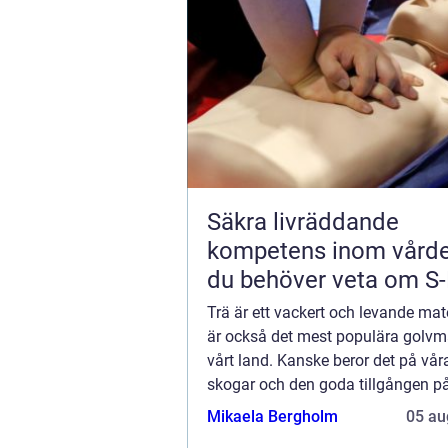
Säkra livräddande
kompetens inom vården
du behöver veta om S
för barn
Trä är ett vackert och levande mate
är också det mest populära golvma
vårt land. Kanske beror det på vår
skogar och den goda tillgången p
virke? Men trä ä...
Mikaela Bergholm
05 au