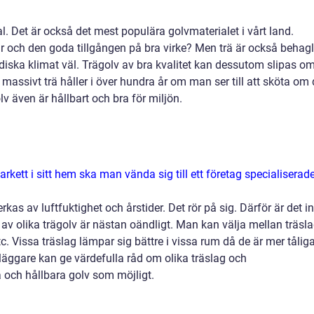
al. Det är också det mest populära golvmaterialet i vårt land.
r och den goda tillgången på bra virke? Men trä är också behagl
diska klimat väl. Trägolv av bra kvalitet kan dessutom slipas o
 av massivt trä håller i över hundra år om man ser till att sköta om 
v även är hållbart och bra för miljön.
parkett i sitt hem ska man vända sig till ett företag specialiserad
kas av luftfuktighet och årstider. Det rör på sig. Därför är det in
av olika trägolv är nästan oändligt. Man kan välja mellan träsl
c. Vissa träslag lämpar sig bättre i vissa rum då de är mer tålig
olvläggare kan ge värdefulla råd om olika träslag och
a och hållbara golv som möjligt.