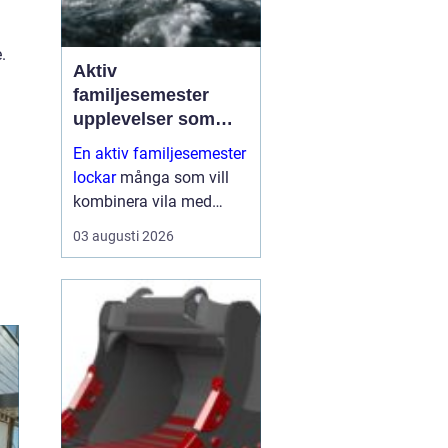
.
Aktiv
familjesemester
upplevelser som
alla i familjen minns
En aktiv familjesemester
lockar
många som vill
kombinera vila med
rörelse, gemenskap och
03 augusti 2026
naturupplevelser. I stället
för att bara ligga vid
poolen söker fler familjer
resor där både barn och
vu...