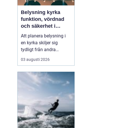
Belysning kyrka
funktion, vördnad
och säkerhet i
samma lösning
Att planera belysning i
en kyrka skiljer sig
tydligt från andra
offentliga miljöer. Ljuset
03 augusti 2026
ska bära rummet, lyfta
fram arkitekturen och
skapa lugn, samtidigt
som tekniken behöver
vara säker, diskret och
lätt att underhålla. När
takhöjden är extrem oc...