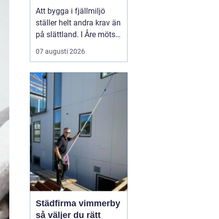
Att bygga i fjällmiljö
ställer helt andra krav än
på slättland. I Åre möts
hårt klimat, kuperad
07 augusti 2026
terräng och känsliga
naturvärden. Den som
planerar hus, väg,
parkering eller tomt här
behöver börja i rätt ände:
ett genomtänkt och
noggrant markarbete.
N...
Städfirma vimmerby
så väljer du rätt