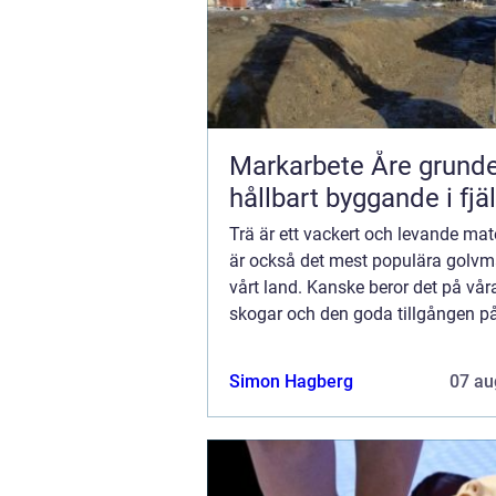
Markarbete Åre grunden för
hållbart byggande i fjäl
Trä är ett vackert och levande mate
är också det mest populära golvma
vårt land. Kanske beror det på vår
skogar och den goda tillgången p
virke? Men trä ä...
Simon Hagberg
07 au