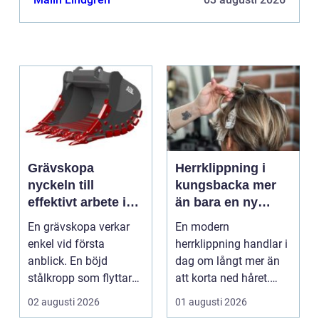
kan behöva mer r...
Grävskopa
Herrklippning i
nyckeln till
kungsbacka mer
effektivt arbete i
än bara en ny
mark och material
frisyr
En grävskopa verkar
En modern
enkel vid första
herrklippning handlar i
anblick. En böjd
dag om långt mer än
stålkropp som flyttar
att korta ned håret.
jord, sten eller
Många män vill ha en
02 augusti 2026
01 augusti 2026
schaktm...
stil...