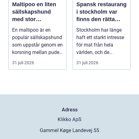
Maltipoo en liten
Spansk restaurang
sällskapshund
i stockholm var
med stor
finns den rätta
personlighet
smaken av
En maltipoo är en
Stockholm har länge
spanien?
populär sällskapshund
haft ett starkt intresse
som uppstår genom en
för mat från hela
korsning mellan pudel
världen, och de
och malteser. Kom...
senaste åren har
31 juli 2026
31 juli 2026
suge...
Adress