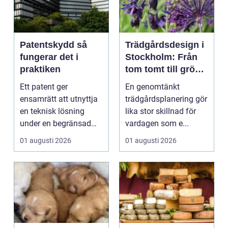
Patentskydd så
Trädgårdsdesign i
fungerar det i
Stockholm: Från
praktiken
tom tomt till grön
oas
Ett patent ger
En genomtänkt
ensamrätt att utnyttja
trädgårdsplanering gör
en teknisk lösning
lika stor skillnad för
under en begränsad
vardagen som e...
tid, oftast 20 år. Rätt ...
01 augusti 2026
01 augusti 2026