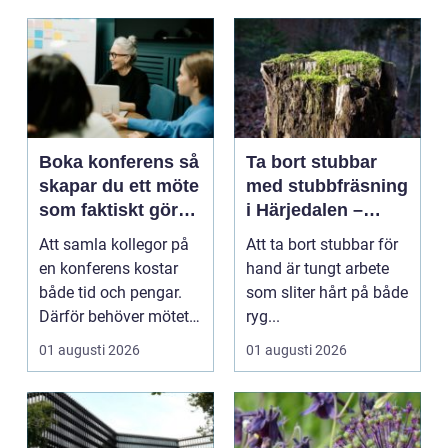
Boka konferens så
Ta bort stubbar
skapar du ett möte
med stubbfräsning
som faktiskt gör
i Härjedalen –
skillnad
skonsamt och
Att samla kollegor på
Att ta bort stubbar för
effektivt
en konferens kostar
hand är tungt arbete
både tid och pengar.
som sliter hårt på både
Därför behöver mötet
ryg...
ge verkligt värd...
01 augusti 2026
01 augusti 2026