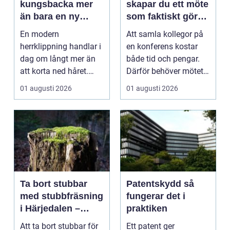
kungsbacka mer
skapar du ett möte
än bara en ny
som faktiskt gör
frisyr
skillnad
En modern
Att samla kollegor på
herrklippning handlar i
en konferens kostar
dag om långt mer än
både tid och pengar.
att korta ned håret.
Därför behöver mötet
Många män vill ha en
ge verkligt värd...
01 augusti 2026
01 augusti 2026
stil...
Ta bort stubbar
Patentskydd så
med stubbfräsning
fungerar det i
i Härjedalen –
praktiken
skonsamt och
Att ta bort stubbar för
Ett patent ger