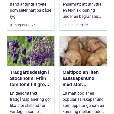
effektivt
hand är tungt arbete
ensamrätt att utnyttja
som sliter hårt på både
en teknisk lösning
ryg...
under en begränsad
tid, oftast 20 år. Rätt ...
01 augusti 2026
01 augusti 2026
Trädgårdsdesign i
Maltipoo en liten
Stockholm: Från
sällskapshund
tom tomt till grön
med stor
oas
personlighet
En genomtänkt
En maltipoo är en
trädgårdsplanering gör
populär sällskapshund
lika stor skillnad för
som uppstår genom en
vardagen som e...
korsning mellan pudel