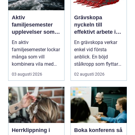
Aktiv
Grävskopa
familjesemester
nyckeln till
upplevelser som
effektivt arbete i
alla i familjen
mark och material
En aktiv
En grävskopa verkar
minns
familjesemester lockar
enkel vid första
många som vill
anblick. En böjd
kombinera vila med
stålkropp som flyttar
rörelse, gemenskap
jord, sten eller
03 augusti 2026
02 augusti 2026
och naturupplev...
schaktm...
Herrklippning i
Boka konferens så