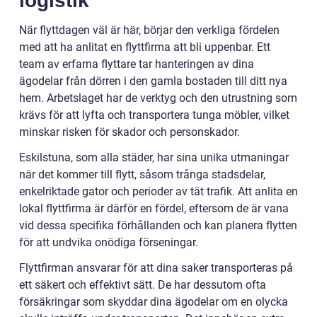
logistik
När flyttdagen väl är här, börjar den verkliga fördelen
med att ha anlitat en flyttfirma att bli uppenbar. Ett
team av erfarna flyttare tar hanteringen av dina
ägodelar från dörren i den gamla bostaden till ditt nya
hem. Arbetslaget har de verktyg och den utrustning som
krävs för att lyfta och transportera tunga möbler, vilket
minskar risken för skador och personskador.
Eskilstuna, som alla städer, har sina unika utmaningar
när det kommer till flytt, såsom trånga stadsdelar,
enkelriktade gator och perioder av tät trafik. Att anlita en
lokal flyttfirma är därför en fördel, eftersom de är vana
vid dessa specifika förhållanden och kan planera flytten
för att undvika onödiga förseningar.
Flyttfirman ansvarar för att dina saker transporteras på
ett säkert och effektivt sätt. De har dessutom ofta
försäkringar som skyddar dina ägodelar om en olycka