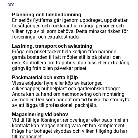
om:
Planering och tidsbedömning
En seriös flyttfirma går igenom uppdraget, uppskattar
tidsåtgången och förklarar hur många personer och
vilken typ av bil som behövs. Detta minskar risken för
förseningar och extrakostnader.
Lastning, transport och avlastning
Fråga om priset täcker hela kedjan från bärande i
gamla bostaden till att möbler ställs på plats i den
nya. Kontrollera om trapphus utan hiss eller extra lång
gångväg från bilen påverkar priset.
Packmaterial och extra hjälp
Vissa erbjuder hyra eller köp av kartonger,
silkespapper, bubbelplast och garderobskartonger.
Andra kan ta hand om nedmontering och montering
av möbler. Den som har ont om tid brukar ha stor nytta
av att lägga till professionell packhjälp.
Magasinering vid behov
Vid tillfälliga lösningar, renoveringar eller paus mellan
kontrakt kan magasinering vara ett bra komplement.
Fråga hur bohaget skyddas och vilken tillgång du har
till magasinet.