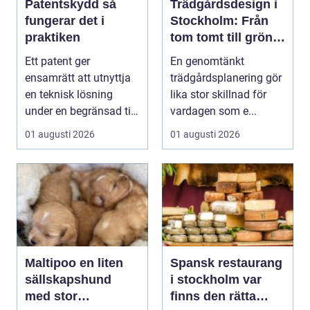
Patentskydd så
Trädgårdsdesign i
fungerar det i
Stockholm: Från
praktiken
tom tomt till grön
oas
Ett patent ger
En genomtänkt
ensamrätt att utnyttja
trädgårdsplanering gör
en teknisk lösning
lika stor skillnad för
under en begränsad tid,
vardagen som e...
oftast 20 år. Rätt ...
01 augusti 2026
01 augusti 2026
Maltipoo en liten
Spansk restaurang
sällskapshund
i stockholm var
med stor
finns den rätta