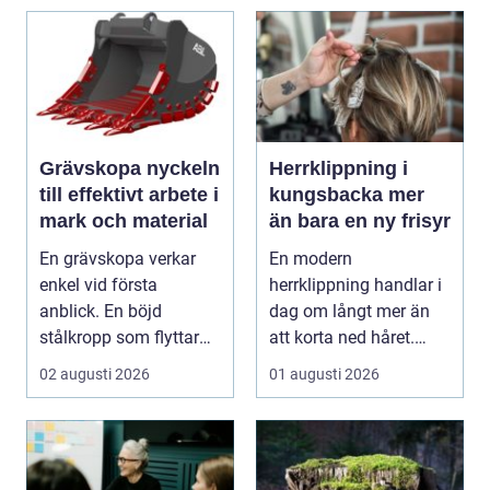
Grävskopa nyckeln
Herrklippning i
till effektivt arbete i
kungsbacka mer
mark och material
än bara en ny frisyr
En grävskopa verkar
En modern
enkel vid första
herrklippning handlar i
anblick. En böjd
dag om långt mer än
stålkropp som flyttar
att korta ned håret.
jord, sten eller
Många män vill ha en
02 augusti 2026
01 augusti 2026
schaktm...
stil...