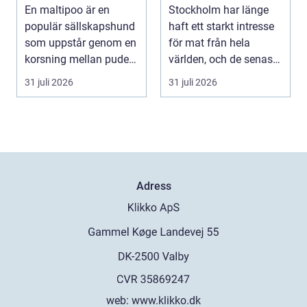
personlighet
smaken av
En maltipoo är en
Stockholm har länge
spanien?
populär sällskapshund
haft ett starkt intresse
som uppstår genom en
för mat från hela
korsning mellan pudel
världen, och de senaste
och malteser. Kom...
åren har suge...
31 juli 2026
31 juli 2026
Adress
web:
www.klikko.dk