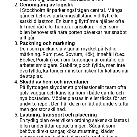
Genomgång av logistik
I Stockholm är parkeringsfrågan central. Många
gånger behövs parkeringstillstånd vid flytt eller
särskild lastzon. En kunnig flyttfirma hjälper ofta
till med råd eller hanterar ansökan. Tiden som
bilen behöver stå nära porten påverkar hur snabbt
allt går.
Packning och märkning
Den som packar själv tjänar mycket på tydlig
märkning. Rum (t.ex. Sovrum, Kök), innehåll (t.ex.
Böcker, Porslin) och om kartongen är ömtålig gör
arbetet smidigare. Stabil tejp och fyllda, men inte
överfyllda, kartonger minskar risken för kollaps när
de staplas.
Skydd av hem och inventarier
På flyttdagen skyddar ett professionellt team ofta
golv, väggar och känsliga hörn i både gamla och
nya bostaden. Möbler plastas in eller täcks för att
undvika repor. Den här delen är lätt att underskatta
men gör stor skillnad.
Lastning, transport och placering
En tydlig plan över vilken ordning saker ska lastas i
bilen underlättar uppackningen. Sådant som
behövs direkt sängar, köksutrustning, kläder
placeras gärna sist in i bilen och först ut i nya