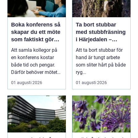
Boka konferens så
Ta bort stubbar
skapar du ett möte
med stubbfräsning
som faktiskt gör
i Härjedalen –
skillnad
skonsamt och
Att samla kollegor på
Att ta bort stubbar för
effektivt
en konferens kostar
hand är tungt arbete
både tid och pengar.
som sliter hårt på både
Därför behöver mötet
ryg...
ge verkligt värd...
01 augusti 2026
01 augusti 2026