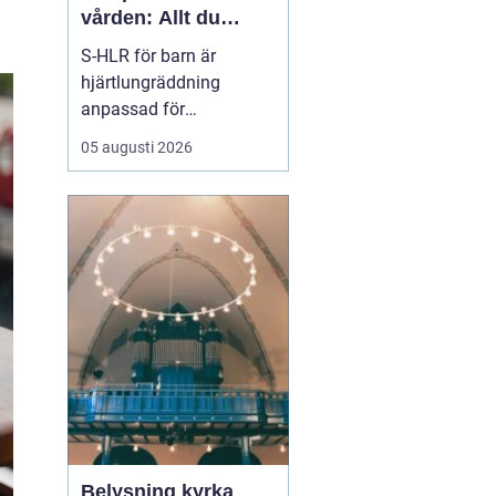
vården: Allt du
behöver veta om S-
S-HLR för barn är
HLR för barn
hjärtlungräddning
anpassad för
sjukvårdsmiljö där fokus
05 augusti 2026
ligger på att rädda de
allra minsta patienterna.
På vårdutbildningar och
inom hälso- och
sjukvården s...
Belysning kyrka