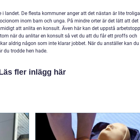
 i landet. De flesta kommuner anger att det nästan är lite troliga
socionom inom barn och unga. På mindre orter är det lätt att det
smidigt att anlita en konsult. Även här kan det uppstå arbetstop
utom när du anlitar en konsult så vet du att du får ett proffs och
kar aldrig någon som inte klarar jobbet. När du anställer kan du 
r du trodde hen hade.
Läs fler inlägg här