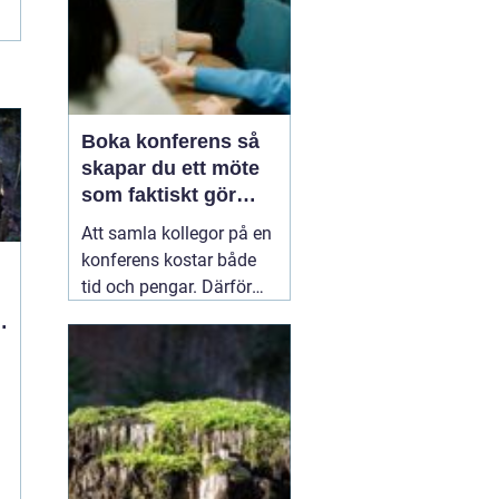
Boka konferens så
skapar du ett möte
som faktiskt gör
skillnad
Att samla kollegor på en
konferens kostar både
tid och pengar. Därför
behöver mötet ge
verkligt värde i form av
tydliga beslut, ny energi i
gruppen och en känsla
av riktning framåt. När
en organisation
01
augusti 2026