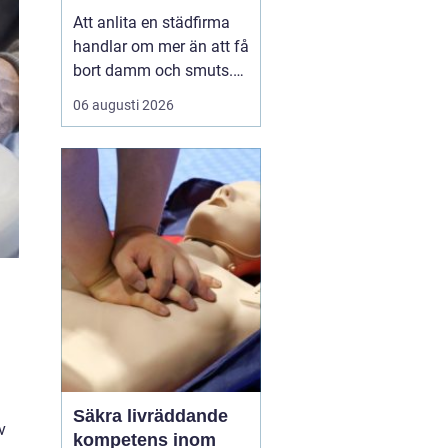
företag
Att anlita en städfirma
handlar om mer än att få
bort damm och smuts.
För många i Vimmerby
06 augusti 2026
är professionell städning
nyckeln till en lugnare
vardag, ett mer
välkomnande hem och
en arbetsplats där både
personal och kunder
trivs. Med rätt partner får
d...
a
Säkra livräddande
v
kompetens inom