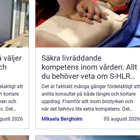
Säkra livräddande
och
kompetens inom vården: Allt
du behöver veta om S-HLR
för barn
laktigt att
Det är faktiskt många gånger fördelaktigt att
h kortare
anlita konsulter på både längre och kortare
rken och
uppdrag. Framför allt inom bristyrken och
s. Det
när det behövs lite extra kompetens. Det
gäller dock att hi...
gusti 2026
Mikaela Bergholm
05 augusti 2026