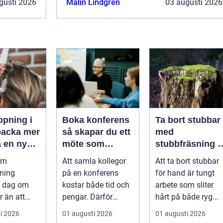
gusti 2026
Malin Lindgren
03 augusti 2026
ppning i
Boka konferens
Ta bort stubbar
cka mer
så skapar du ett
med
a en ny
möte som
stubbfräsning i
faktiskt gör
Härjedalen –
rn
Att samla kollegor
Att ta bort stubbar
skillnad
skonsamt och
pning
på en konferens
för hand är tungt
effektivt
i dag om
kostar både tid och
arbete som sliter
r än att
pengar. Därför
hårt på både ryg...
 håret.
behöver mötet ge
i 2026
01 augusti 2026
01 augusti 2026
än vill ha
verkligt värd...