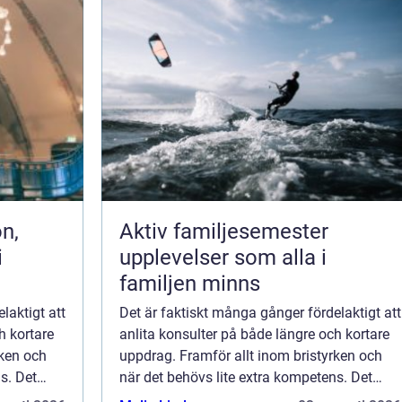
Aktiv familjesemester
i
upplevelser som alla i
familjen minns
laktigt att
Det är faktiskt många gånger fördelaktigt att
h kortare
anlita konsulter på både längre och kortare
rken och
uppdrag. Framför allt inom bristyrken och
s. Det
när det behövs lite extra kompetens. Det
gäller dock att hi...