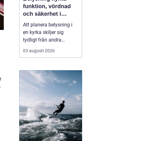
funktion, vördnad
och säkerhet i
samma lösning
Att planera belysning i
en kyrka skiljer sig
tydligt från andra
offentliga miljöer. Ljuset
03 augusti 2026
ska bära rummet, lyfta
fram arkitekturen och
skapa lugn, samtidigt
som tekniken behöver
r
vara säker, diskret och
a
lätt att underhålla. När
takhöjden är extrem oc...