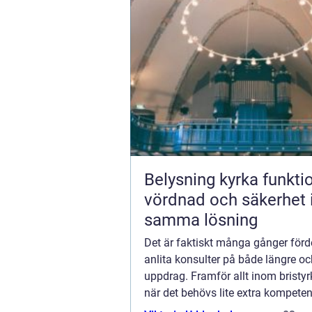
Belysning kyrka funktion,
vördnad och säkerhet 
samma lösning
Det är faktiskt många gånger förde
anlita konsulter på både längre oc
uppdrag. Framför allt inom bristy
när det behövs lite extra kompeten
gäller dock att hi...