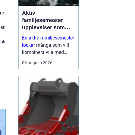
re
Aktiv
familjesemester
par
upplevelser som
alla i familjen minns
En aktiv familjesemester
bli
lockar
många som vill
kombinera vila med
rörelse, gemenskap och
03 augusti 2026
naturupplevelser. I stället
för att bara ligga vid
poolen söker fler familjer
resor där både barn och
vu...