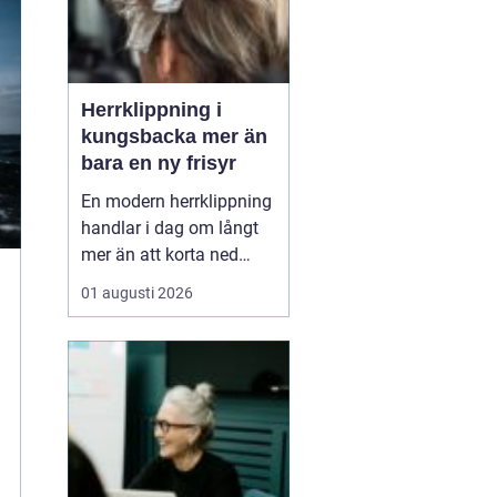
Herrklippning i
kungsbacka mer än
bara en ny frisyr
En modern herrklippning
handlar i dag om långt
mer än att korta ned
håret. Många män vill ha
01 augusti 2026
en stil som både
fungerar på jobbet, på
gymmet och till fest,
utan att behöva lägga
för mycket tid framför
spegeln varje morgon.
Därför söker många
professio...