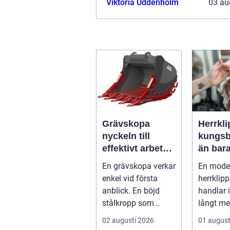
Viktoria Uddenholm
03 au
Grävskopa
Herrkli
nyckeln till
kungsba
effektivt arbete i
än bar
mark och
frisyr
En grävskopa verkar
En mode
material
enkel vid första
herrklip
anblick. En böjd
handlar 
stålkropp som
långt me
flyttar jord, sten eller
korta ned
02 augusti 2026
01 august
schaktm...
Många m