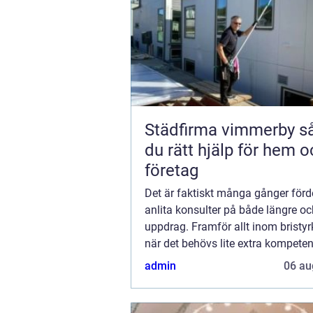
Städfirma vimmerby så väljer
du rätt hjälp för hem 
företag
Det är faktiskt många gånger förde
anlita konsulter på både längre oc
uppdrag. Framför allt inom bristy
när det behövs lite extra kompeten
gäller dock att hi...
admin
06 au