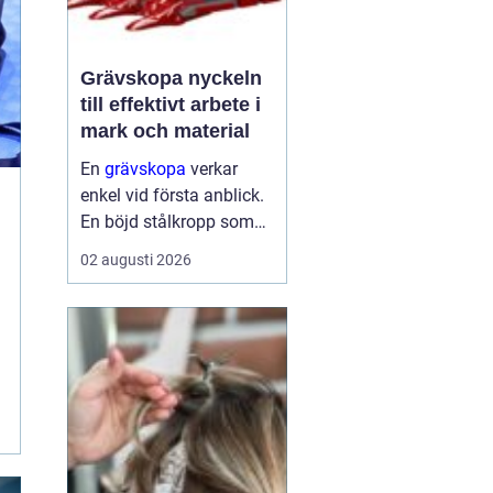
Grävskopa nyckeln
till effektivt arbete i
mark och material
En
grävskopa
verkar
enkel vid första anblick.
En böjd stålkropp som
flyttar jord, sten eller
02 augusti 2026
schaktmassor från en
plats till en annan. Men
bakom formen finns
noggrann
ingenjörskonst, slitstarka
materi...