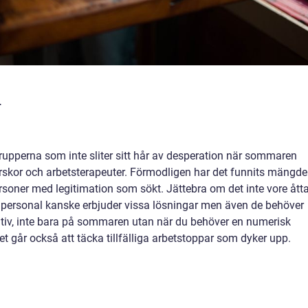
r
rupperna som inte sliter sitt hår av desperation när sommaren
rskor och arbetsterapeuter. Förmodligen har det funnits mängde
ersoner med legitimation som sökt. Jättebra om det inte vore ått
e personal kanske erbjuder vissa lösningar men även de behöver
rnativ, inte bara på sommaren utan när du behöver en numerisk
 Det går också att täcka tillfälliga arbetstoppar som dyker upp.