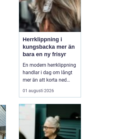
Herrklippning i
kungsbacka mer än
bara en ny frisyr
En modern herrklippning
handlar i dag om långt
mer än att korta ned
håret. Många män vill ha
01 augusti 2026
en stil som både
fungerar på jobbet, på
gymmet och till fest,
utan att behöva lägga
för mycket tid framför
spegeln varje morgon.