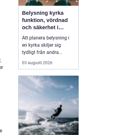
Belysning kyrka
funktion, vördnad
och säkerhet i
samma lösning
Att planera belysning i
en kyrka skiljer sig
tydligt från andra
offentliga miljöer. Ljuset
,
03 augusti 2026
ska bära rummet, lyfta
er
fram arkitekturen och
skapa lugn, samtidigt
som tekniken behöver
vara säker, diskret och
lätt att underhålla. När
takhöjden är extrem oc...
e