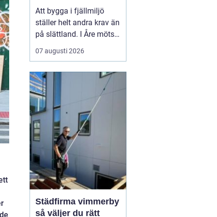
Att bygga i fjällmiljö
ställer helt andra krav än
på slättland. I Åre möts
hårt klimat, kuperad
07 augusti 2026
terräng och känsliga
naturvärden. Den som
planerar hus, väg,
parkering eller tomt här
behöver börja i rätt ände:
ett genomtänkt och
noggrant markarbete.
N...
ett
Städfirma vimmerby
er
så väljer du rätt
nde