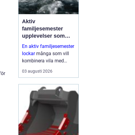
Aktiv
familjesemester
upplevelser som
alla i familjen minns
En aktiv familjesemester
lockar
många som vill
kombinera vila med
rörelse, gemenskap och
03 augusti 2026
för
naturupplevelser. I stället
för att bara ligga vid
poolen söker fler familjer
resor där både barn och
vu...