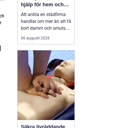
hjälp för hem och
företag
Att anlita en städfirma
och
handlar om mer än att få
r
bort damm och smuts.
För många i Vimmerby
06 augusti 2026
är professionell städning
d
nyckeln till en lugnare
vardag, ett mer
välkomnande hem och
en arbetsplats där både
personal och kunder
trivs. Med rätt partner får
d...
Säkra livräddande