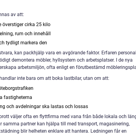
nas av att:
överstiger cirka 25 kilo
lning, rum och innehåll
ch tydligt markera den
 bristvara, kan packhjälp vara en avgörande faktor. Erfaren persona
digt demontera möbler, hyllsystem och arbetsplatser. I de nya
terskapa arbetsmiljön, ofta enligt en förutbestämd möbleringspl
 handlar inte bara om att boka lastbilar, utan om att:
öteborgstrafiken
da fastigheterna
ing och avdelningar ska lastas och lossas
rott väljer ofta en flyttfirma med vana från både lokala och län
 När samma partner kan hjälpa till med transport, magasinering,
städning blir helheten enklare att hantera. Ledningen får en