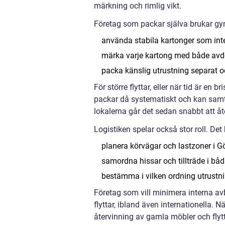
märkning och rimlig vikt.
Företag som packar själva brukar gyn
använda stabila kartonger som inte 
märka varje kartong med både avde
packa känslig utrustning separat o
För större flyttar, eller när tid är en
packar då systematiskt och kan samti
lokalerna går det sedan snabbt att å
Logistiken spelar också stor roll. Det
planera körvägar och lastzoner i G
samordna hissar och tillträde i bå
bestämma i vilken ordning utrustn
Företag som vill minimera interna avb
flyttar, ibland även internationella.
återvinning av gamla möbler och flytt