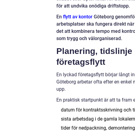
för att undvika onödiga driftstopp.
En
flytt av kontor
Göteborg genomförs 
arbetsplatser ska fungera direkt när
det att kombinera tempo med kontrol
som trygg och välorganiserad.
Planering, tidslinj
företagsflytt
En lyckad företagsflytt börjar långt i
Göteborg arbetar ofta efter en enkel m
upp.
En praktisk startpunkt är att ta fram
datum för kontraktsskrivning och til
sista arbetsdag i de gamla lokaler
tider för nedpackning, demontering