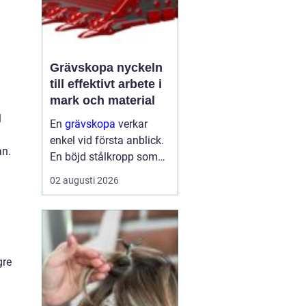
Grävskopa nyckeln
till effektivt arbete i
mark och material
l
En
grävskopa
verkar
enkel vid första anblick.
an.
En böjd stålkropp som
flyttar jord, sten eller
02 augusti 2026
schaktmassor från en
plats till en annan. Men
bakom formen finns
noggrann
ingenjörskonst, slitstarka
gre
materi...