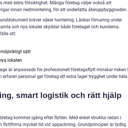
s med extra försiktighet. Många företag väljer också att
ingar innan nedmontering, för att underlätta återuppbyggnaden.
 kunddokument kräver säker hantering. Låsbar förvaring under
 gamla och nya lokaler skyddar både företaget och kunderna.
älle att:
miljöriktigt sätt
 nya lokalen
ge är anpassade för professionell företagsflytt minskar risken 
h erfaren personal ger företag ett extra lager trygghet under hela
ng, smart logistik och rätt hjälp
öretag kommer igång efter flytten. Med enkel struktur redan i
 flyttfirma mycket tid vid uppackning. Grundprincipen är tydlig