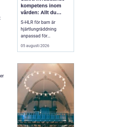
kompetens inom
vården: Allt du
t
behöver veta om S-
S-HLR för barn är
HLR för barn
hjärtlungräddning
anpassad för
sjukvårdsmiljö där fokus
05 augusti 2026
ligger på att rädda de
allra minsta patienterna.
På vårdutbildningar och
inom hälso- och
er
sjukvården s...