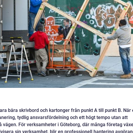
ara bära skrivbord och kartonger från punkt A till punkt B. När 
anering, tydlig ansvarsfördelning och ett högt tempo utan att
 på vägen. För verksamheter i Göteborg, där många företag väx
ktivisera sin verksamhet, blir en professionell hantering avgöra