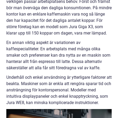
verkligen passar arbetsplatsens behov. Först och främst
bör man överväga den dagliga konsumtionen. På mindre
kontor kan en enklare kaffemaskin vara nog så länge
den har kapacitet för det dagliga antalet koppar. För
större företag kan en modell som Jura Giga X3, som
klarar upp till 150 koppar om dagen, vara mer lämpad.
En annan viktig aspekt är variationen av
kaffespecialiteter. En arbetsplats med många olika
smaker och preferenser kan dra nytta av en maskin som
hanterar allt från espresso till latte. Dessa alternativ
säkerställer att alla får sitt föredragna val av kaffe.
Underhåll och enkel användning är ytterligare faktorer att
beakta. Maskiner som är enkla att rengöra sparar tid och
ansträngning för kontorspersonal. Modeller med
intuitiva displaypaneler och enkel knapptryckning, som
Jura WE8, kan minska komplicerade instruktioner.