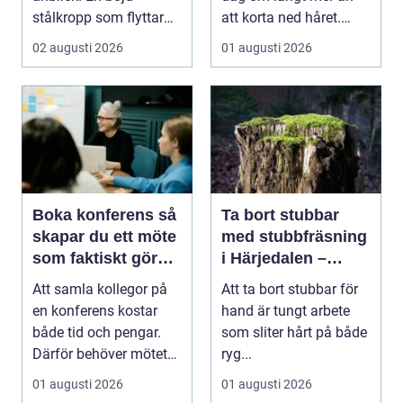
stålkropp som flyttar
att korta ned håret.
jord, sten eller
Många män vill ha en
02 augusti 2026
01 augusti 2026
schaktm...
stil...
Boka konferens så
Ta bort stubbar
skapar du ett möte
med stubbfräsning
som faktiskt gör
i Härjedalen –
skillnad
skonsamt och
Att samla kollegor på
Att ta bort stubbar för
effektivt
en konferens kostar
hand är tungt arbete
både tid och pengar.
som sliter hårt på både
Därför behöver mötet
ryg...
ge verkligt värd...
01 augusti 2026
01 augusti 2026