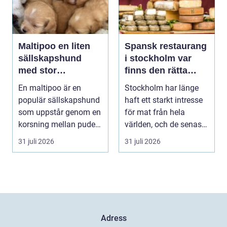
Maltipoo en liten
Spansk restaurang
sällskapshund
i stockholm var
med stor
finns den rätta
personlighet
smaken av
En maltipoo är en
Stockholm har länge
spanien?
populär sällskapshund
haft ett starkt intresse
som uppstår genom en
för mat från hela
korsning mellan pudel
världen, och de senaste
och malteser. Kom...
åren har suge...
31 juli 2026
31 juli 2026
Adress