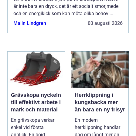
är inte bara en dryck, det är ett socialt smörjmedel
och en energikick som kan möta olika behov ...
Malin Lindgren
03 augusti 2026
Grävskopa nyckeln
Herrklippning i
till effektivt arbete i
kungsbacka mer
mark och material
än bara en ny frisyr
En grävskopa verkar
En modern
enkel vid första
herrklippning handlar i
anblick. En böjd
dag om långt mer än