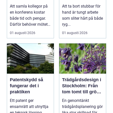
skillnad
skonsamt och
Att samla kollegor på
Att ta bort stubbar för
effektivt
en konferens kostar
hand är tungt arbete
både tid och pengar.
som sliter hårt på både
Därför behöver mötet
ryg...
ge verkligt värd...
01 augusti 2026
01 augusti 2026
Patentskydd så
Trädgårdsdesign i
fungerar det i
Stockholm: Från
praktiken
tom tomt till grön
oas
Ett patent ger
En genomtänkt
ensamrätt att utnyttja
trädgårdsplanering gör
en teknisk lösning
lika stor skillnad för