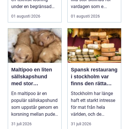
under en begränsad
vardagen som e...
tid, oftast 20 år. Rätt ...
01 augusti 2026
01 augusti 2026
Maltipoo en liten
Spansk restaurang
sällskapshund
i stockholm var
med stor
finns den rätta
personlighet
smaken av
En maltipoo är en
Stockholm har länge
spanien?
populär sällskapshund
haft ett starkt intresse
som uppstår genom en
för mat från hela
korsning mellan pudel
världen, och de
och malteser. Kom...
senaste åren har
31 juli 2026
31 juli 2026
suge...