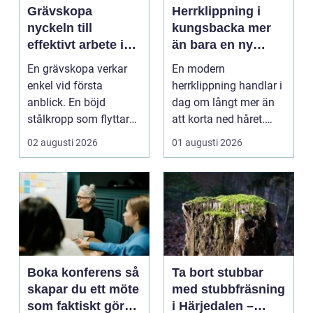
Grävskopa
Herrklippning i
nyckeln till
kungsbacka mer
effektivt arbete i
än bara en ny
mark och material
frisyr
En grävskopa verkar
En modern
enkel vid första
herrklippning handlar i
anblick. En böjd
dag om långt mer än
stålkropp som flyttar
att korta ned håret.
jord, sten eller
Många män vill ha en
02 augusti 2026
01 augusti 2026
schaktm...
stil...
Boka konferens så
Ta bort stubbar
skapar du ett möte
med stubbfräsning
som faktiskt gör
i Härjedalen –