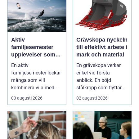
Aktiv
Grävskopa nyckeln
familjesemester
till effektivt arbete i
upplevelser som
mark och material
alla i familjen
En aktiv
En grävskopa verkar
minns
familjesemester lockar
enkel vid första
många som vill
anblick. En böjd
kombinera vila med
stålkropp som flyttar
rörelse, gemenskap och
jord, sten eller
03 augusti 2026
02 augusti 2026
naturupplev...
schaktm...