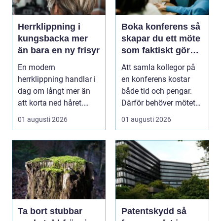
Herrklippning i
Boka konferens så
kungsbacka mer
skapar du ett möte
än bara en ny frisyr
som faktiskt gör
skillnad
En modern
Att samla kollegor på
herrklippning handlar i
en konferens kostar
dag om långt mer än
både tid och pengar.
att korta ned håret.
Därför behöver mötet
Många män vill ha en
ge verkligt värd...
01 augusti 2026
01 augusti 2026
stil...
Ta bort stubbar
Patentskydd så