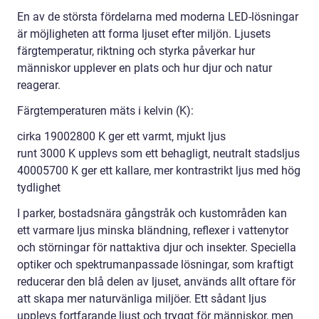
En av de största fördelarna med moderna LED-lösningar
är möjligheten att forma ljuset efter miljön. Ljusets
färgtemperatur, riktning och styrka påverkar hur
människor upplever en plats och hur djur och natur
reagerar.
Färgtemperaturen mäts i kelvin (K):
cirka 19002800 K ger ett varmt, mjukt ljus
runt 3000 K upplevs som ett behagligt, neutralt stadsljus
40005700 K ger ett kallare, mer kontrastrikt ljus med hög
tydlighet
I parker, bostadsnära gångstråk och kustområden kan
ett varmare ljus minska bländning, reflexer i vattenytor
och störningar för nattaktiva djur och insekter. Speciella
optiker och spektrumanpassade lösningar, som kraftigt
reducerar den blå delen av ljuset, används allt oftare för
att skapa mer naturvänliga miljöer. Ett sådant ljus
upplevs fortfarande ljust och tryggt för människor, men