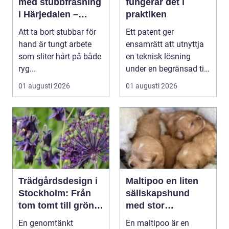
med stubbfräsning
fungerar det i
i Härjedalen –
praktiken
skonsamt och
Att ta bort stubbar för
Ett patent ger
effektivt
hand är tungt arbete
ensamrätt att utnyttja
som sliter hårt på både
en teknisk lösning
ryg...
under en begränsad tid,
oftast 20 år. Rätt ...
01 augusti 2026
01 augusti 2026
Trädgårdsdesign i
Maltipoo en liten
Stockholm: Från
sällskapshund
tom tomt till grön
med stor
oas
personlighet
En genomtänkt
En maltipoo är en