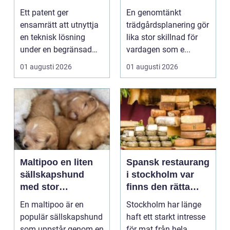
oas
Ett patent ger
En genomtänkt
ensamrätt att utnyttja
trädgårdsplanering gör
en teknisk lösning
lika stor skillnad för
under en begränsad
vardagen som e...
tid, oftast 20 år. Rätt ...
01 augusti 2026
01 augusti 2026
Maltipoo en liten
Spansk restaurang
sällskapshund
i stockholm var
med stor
finns den rätta
personlighet
smaken av
En maltipoo är en
Stockholm har länge
spanien?
populär sällskapshund
haft ett starkt intresse
som uppstår genom en
för mat från hela