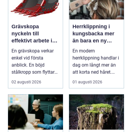
Grävskopa
Herrklippning i
nyckeln till
kungsbacka mer
effektivt arbete i
än bara en ny
mark och material
frisyr
En grävskopa verkar
En modern
enkel vid första
herrklippning handlar i
anblick. En böjd
dag om långt mer än
stålkropp som flyttar
att korta ned håret.
jord, sten eller
Många män vill ha en
02 augusti 2026
01 augusti 2026
schaktm...
stil...