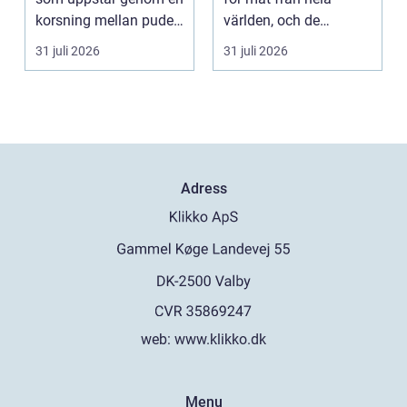
korsning mellan pudel
världen, och de
och malteser. Kom...
senaste åren har
31 juli 2026
31 juli 2026
suge...
Adress
web:
www.klikko.dk
Menu