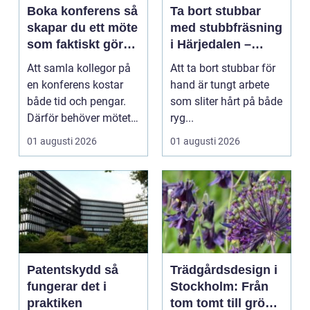
Boka konferens så
Ta bort stubbar
skapar du ett möte
med stubbfräsning
som faktiskt gör
i Härjedalen –
skillnad
skonsamt och
Att samla kollegor på
Att ta bort stubbar för
effektivt
en konferens kostar
hand är tungt arbete
både tid och pengar.
som sliter hårt på både
Därför behöver mötet
ryg...
ge verkligt värd...
01 augusti 2026
01 augusti 2026
Patentskydd så
Trädgårdsdesign i
fungerar det i
Stockholm: Från
praktiken
tom tomt till grön