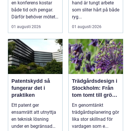
en konferens kostar
hand är tungt arbete
både tid och pengar.
som sliter hårt på både
Därför behöver mötet
ryg...
ge verkligt värd...
01 augusti 2026
01 augusti 2026
Patentskydd så
Trädgårdsdesign i
fungerar det i
Stockholm: Från
praktiken
tom tomt till grön
oas
Ett patent ger
En genomtänkt
ensamrätt att utnyttja
trädgårdsplanering gör
en teknisk lösning
lika stor skillnad för
under en begränsad
vardagen som e...