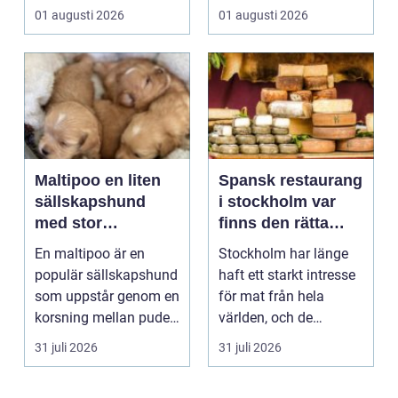
tid, oftast 20 år. Rätt ...
01 augusti 2026
01 augusti 2026
Maltipoo en liten
Spansk restaurang
sällskapshund
i stockholm var
med stor
finns den rätta
personlighet
smaken av
En maltipoo är en
Stockholm har länge
spanien?
populär sällskapshund
haft ett starkt intresse
som uppstår genom en
för mat från hela
korsning mellan pudel
världen, och de
och malteser. Kom...
senaste åren har
31 juli 2026
31 juli 2026
suge...