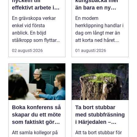
nyckeln till
kungsbacka mer
effektivt arbete i
än bara en ny
mark och material
frisyr
En grävskopa verkar
En modern
enkel vid första
herrklippning handlar i
anblick. En böjd
dag om långt mer än
stålkropp som flyttar
att korta ned håret.
jord, sten eller
Många män vill ha en
02 augusti 2026
01 augusti 2026
schaktm...
stil...
Boka konferens så
Ta bort stubbar
skapar du ett möte
med stubbfräsning
som faktiskt gör
i Härjedalen –
skillnad
skonsamt och
Att samla kollegor på
Att ta bort stubbar för
effektivt