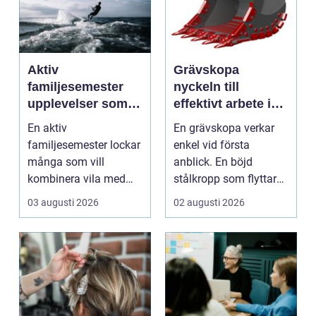
Aktiv
Grävskopa
familjesemester
nyckeln till
upplevelser som
effektivt arbete i
alla i familjen
mark och material
En aktiv
En grävskopa verkar
minns
familjesemester lockar
enkel vid första
många som vill
anblick. En böjd
kombinera vila med
stålkropp som flyttar
rörelse, gemenskap
jord, sten eller
03 augusti 2026
02 augusti 2026
och naturupplev...
schaktm...