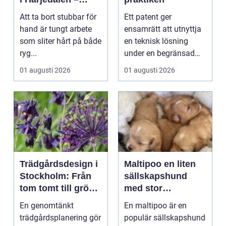
skonsamt och
Att ta bort stubbar för
Ett patent ger
effektivt
hand är tungt arbete
ensamrätt att utnyttja
som sliter hårt på både
en teknisk lösning
ryg...
under en begränsad
tid, oftast 20 år. Rätt ...
01 augusti 2026
01 augusti 2026
Trädgårdsdesign i
Maltipoo en liten
Stockholm: Från
sällskapshund
tom tomt till grön
med stor
oas
personlighet
En genomtänkt
En maltipoo är en
trädgårdsplanering gör
populär sällskapshund