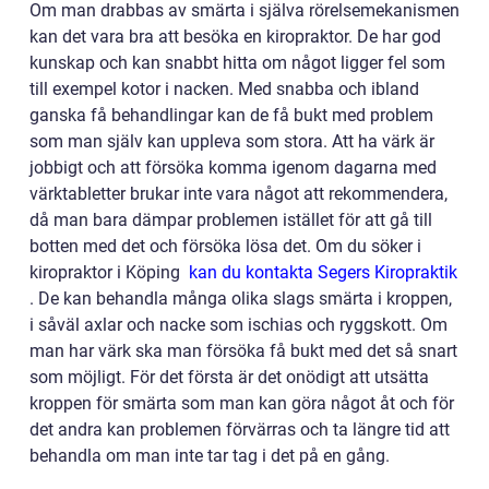
Om man drabbas av smärta i själva rörelsemekanismen
kan det vara bra att besöka en kiropraktor. De har god
kunskap och kan snabbt hitta om något ligger fel som
till exempel kotor i nacken. Med snabba och ibland
ganska få behandlingar kan de få bukt med problem
som man själv kan uppleva som stora. Att ha värk är
jobbigt och att försöka komma igenom dagarna med
värktabletter brukar inte vara något att rekommendera,
då man bara dämpar problemen istället för att gå till
botten med det och försöka lösa det. Om du söker i
kiropraktor i Köping
kan du kontakta Segers Kiropraktik
. De kan behandla många olika slags smärta i kroppen,
i såväl axlar och nacke som ischias och ryggskott. Om
man har värk ska man försöka få bukt med det så snart
som möjligt. För det första är det onödigt att utsätta
kroppen för smärta som man kan göra något åt och för
det andra kan problemen förvärras och ta längre tid att
behandla om man inte tar tag i det på en gång.