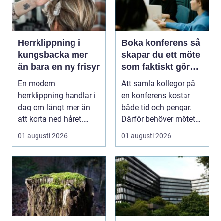
Herrklippning i
Boka konferens så
kungsbacka mer
skapar du ett möte
än bara en ny frisyr
som faktiskt gör
skillnad
En modern
Att samla kollegor på
herrklippning handlar i
en konferens kostar
dag om långt mer än
både tid och pengar.
att korta ned håret.
Därför behöver mötet
Många män vill ha en
ge verkligt värd...
01 augusti 2026
01 augusti 2026
stil...