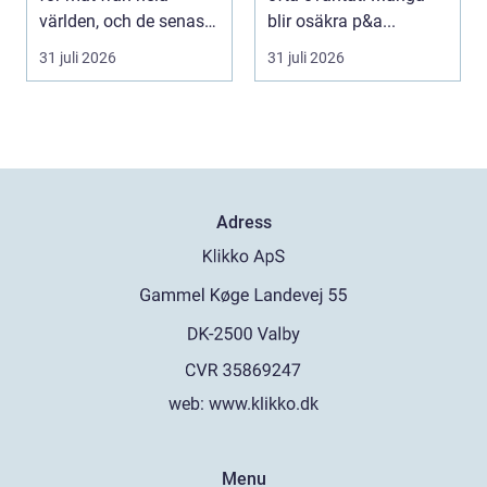
världen, och de senaste
blir osäkra p&a...
åren har suge...
31 juli 2026
31 juli 2026
Adress
web:
www.klikko.dk
Menu