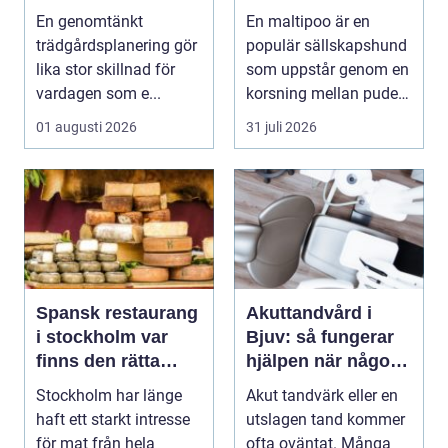
oas
personlighet
En genomtänkt
En maltipoo är en
trädgårdsplanering gör
populär sällskapshund
lika stor skillnad för
som uppstår genom en
vardagen som e...
korsning mellan pudel
och malteser. Kom...
01 augusti 2026
31 juli 2026
Spansk restaurang
Akuttandvård i
i stockholm var
Bjuv: så fungerar
finns den rätta
hjälpen när något
smaken av
händer
Stockholm har länge
Akut tandvärk eller en
spanien?
haft ett starkt intresse
utslagen tand kommer
för mat från hela
ofta oväntat. Många