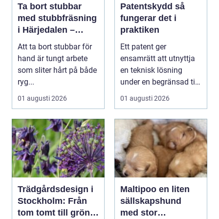
Ta bort stubbar
Patentskydd så
med stubbfräsning
fungerar det i
i Härjedalen –
praktiken
skonsamt och
Att ta bort stubbar för
Ett patent ger
effektivt
hand är tungt arbete
ensamrätt att utnyttja
som sliter hårt på både
en teknisk lösning
ryg...
under en begränsad tid,
oftast 20 år. Rätt ...
01 augusti 2026
01 augusti 2026
Trädgårdsdesign i
Maltipoo en liten
Stockholm: Från
sällskapshund
tom tomt till grön
med stor