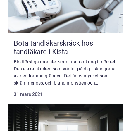
Bota tandläkarskräck hos
tandläkare i Kista
Blodtörstiga monster som lurar omkring i mörkret.
Den elaka skurken som väntar på dig i skuggorna
av den tomma gränden. Det finns mycket som
skrämmer oss, och bland monstren och
banditerna finns också tandläkaren med sina
31 mars 2021
sprutor och borrar. Tandläka...