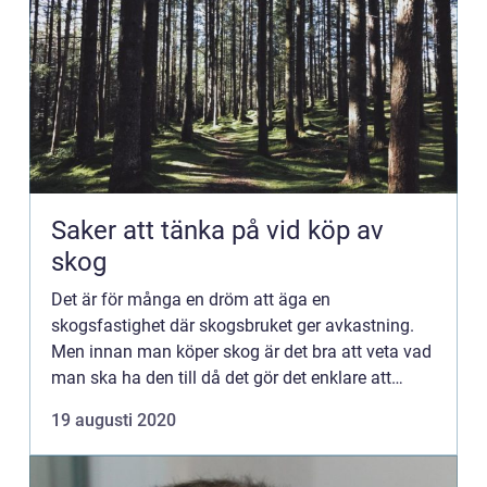
Saker att tänka på vid köp av
skog
Det är för många en dröm att äga en
skogsfastighet där skogsbruket ger avkastning.
Men innan man köper skog är det bra att veta vad
man ska ha den till då det gör det enklare att
bestämma var man ska leta. Men det finns de
19 augusti 2020
som bara vill äga skog på d...